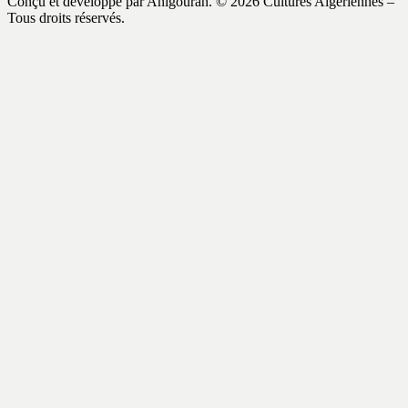
Conçu et développé par Anigouran.
© 2026 Cultures Algériennes –
Tous droits réservés.