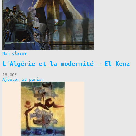
Non classé
L’Algérie et la modernité – El Kenz
18,00
€
Ajouter au panier