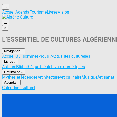
⌄
Accueil
Agenda
Tourisme
Livres
Vision
☰
×
L’ESSENTIEL DE CULTURES ALGÉRIENN
Navigation
⌄
Accueil
Qui sommes-nous ?
Actualités culturelles
Livres
⌄
Auteurs
Bibliothèque idéale
Livres numériques
Patrimoine
⌄
Mythes et légendes
Architecture
Art culinaire
Musique
Artisanat
Agenda
⌄
Calendrier culturel