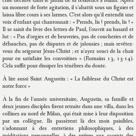
crise décisive dans le jardin de sa résidence à Milan. Après
un moment de forte agitation, il s’abattit sous un figuier et
laissa libre cours à ses larmes. C’est alors qu’il entendit une
voix d’enfant qui chantonnait : « Prends, lis ! prends, lis ! »
Il se saisit du livre des lettres de Paul, l’ouvrit au hasard et
lut : « Pas d’orgies et de beuveries, pas de coucheries et de
débauches, pas de disputes et de jalousies ; mais revêtez-
vous du seigneur Jésus-Christ ; et n’ayez souci de la chair
pour en satisfaire les convoitises » (Romains 13, 13-14).
Cela suffit pour dissiper les ténèbres du doute.
À lire aussi Saint Augustin : « La faiblesse du Christ est
notre force »
À la fin de l’année universitaire, Augustin, sa famille et
deux jeunes disciples firent retraite dans une villa, dans les
collines au nord de Milan, qui était mise à leur disposition
par un collègue. Ils passèrent là des mois paisibles,
s’adonnant à des entretiens philosophiques, à des
méditations personnelles, à des prières aux accents des