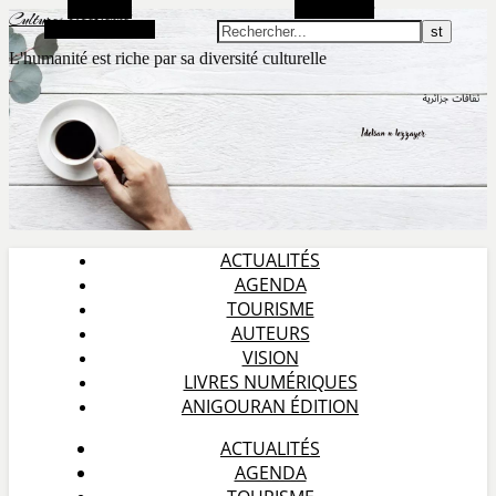
Barre Alt
Rechercher
Cultures algérienne
Article aléatoire
L'humanité est riche par sa diversité culturelle
ACTUALITÉS
AGENDA
TOURISME
AUTEURS
VISION
LIVRES NUMÉRIQUES
ANIGOURAN ÉDITION
ACTUALITÉS
AGENDA