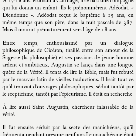
À 17-18 ans, étudiant à Carthage, il se lia à une compagne
qui lui donna un enfant. Ils le prénommèrent Adéodat, «
Dieudonné ». Adéodat reçut le baptême à 15 ans, en
même temps que son père, dans la nuit pascale de 387.
Mais il mourut prématurément vers l’âge de 18 ans.
Entre temps, enthousiasmé par un dialogue
philosophique de Cicéron, tiraillé entre son amour de la
Sagesse (la philosophie) et ses passions de jeune homme
ardent et ambitieux, Augustin se lança dans une longue
quête de la Vérité. Il tenta de lire la Bible, mais fut rebuté
par le mauvais latin de vieilles traductions. Il lisait tout ce
qu’il trouvait d’ouvrages philosophiques, séduit tantôt par
le scepticisme, tantôt par l’épicurisme. Il était en recherche.
À lire aussi Saint Augustin, chercheur inlassable de la
vérité
Il fut ensuite séduit par la secte des manichéens, qu’il
fréquenta pendant presque neuf ans.Le manichéisme était