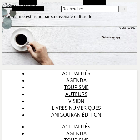
Barre Alt
Rechercher
Cultures algérienne
Article aléatoire
L'humanité est riche par sa diversité culturelle
ACTUALITÉS
AGENDA
TOURISME
AUTEURS
VISION
LIVRES NUMÉRIQUES
ANIGOURAN ÉDITION
ACTUALITÉS
AGENDA