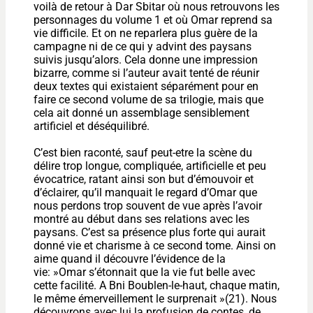
voilà de retour à Dar Sbitar où nous retrouvons les
personnages du volume 1 et où Omar reprend sa
vie difficile. Et on ne reparlera plus guère de la
campagne ni de ce qui y advint des paysans
suivis jusqu’alors. Cela donne une impression
bizarre, comme si l’auteur avait tenté de réunir
deux textes qui existaient séparément pour en
faire ce second volume de sa trilogie, mais que
cela ait donné un assemblage sensiblement
artificiel et déséquilibré.
C’est bien raconté, sauf peut-etre la scène du
délire trop longue, compliquée, artificielle et peu
évocatrice, ratant ainsi son but d’émouvoir et
d’éclairer, qu’il manquait le regard d’Omar que
nous perdons trop souvent de vue après l’avoir
montré au début dans ses relations avec les
paysans. C’est sa présence plus forte qui aurait
donné vie et charisme à ce second tome. Ainsi on
aime quand il découvre l’évidence de la
vie: »Omar s’étonnait que la vie fut belle avec
cette facilité. A Bni Boublen-le-haut, chaque matin,
le même émerveillement le surprenait »(21). Nous
découvrons avec lui la profusion de contes, de